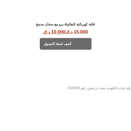
غلاية كهربائية للطاولة برو مع سخان مدمج
15.000
د.ك
10.000
د.ك
أضف لسلة التسوق
تجارة الكويت تحت ترخيص رقم 416250